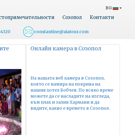
BG
стопримечательности
Созопол
Контакти
54320
constantine@aiatour.com
ите
Онлайн камера в Созопол
На нашата веб камера в Созопол,
която се намира на покрива на
нашия хотел Бобчев. По всяко време
можете да се насладите на изгледа,
към плах и залив Хармани и да
видите, какво е времето в Созопол.