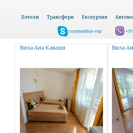
Хотели
Трансфери
Екскурзии
Автомо
constantius-vsp
+35
Вила Аиа Каваци
Вила А