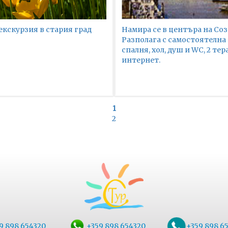
екскурзия в стария град
Намира се в центъра на Соз
Разполага с самостоятелна 
спалня, хол, душ и WC, 2 тер
интернет.
1
2
9 898 654320
+359 898 654320
+359 898 6