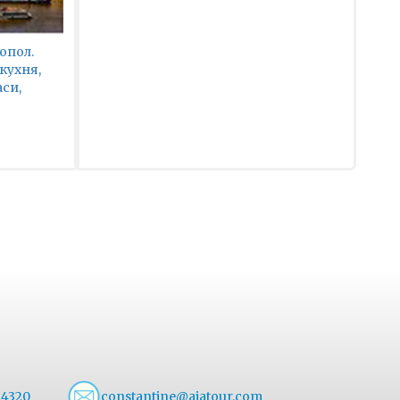
опол.
кухня,
аси,
54320
constantine@aiatour.com