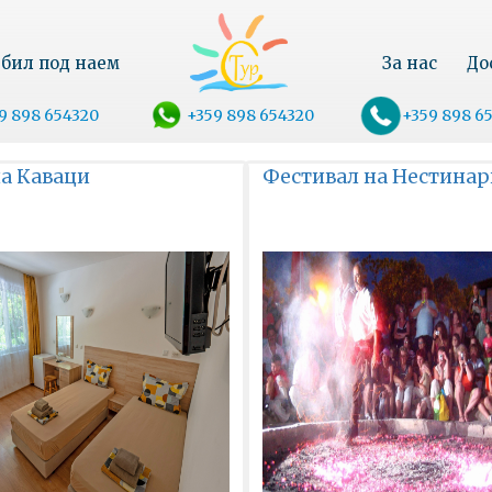
бил под наем
За нас
До
9 898 654320
+359 898 654320
+359 898 6
иа Каваци
Фестивал на Нестинар