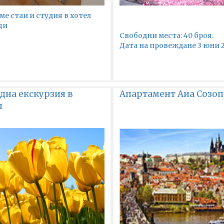
ме стаи и студия в хотел
ци
Свободни места: 40 броя.
Дата на провеждане 3 юни 
дна екскурзия в
Апартамент Аиа Созо
л