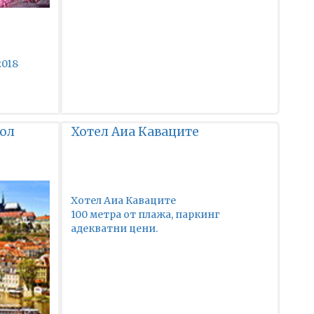
2018
пол
Хотел Аиа Каваците
Хотел Аиа Каваците
100 метра от плажа, паркинг
адекватни цени.