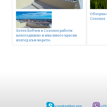
Обзорна 
Созопол
Хотел Бобчев в Созопол работи
целогодишно и има много красив
излгед към морето.
constantius-vsp
+35