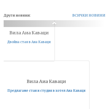
Други новини:
ВСИЧКИ НОВИНИ
Вила Аиа Каваци
Previous
Двойна стая в Аиа Каваци
Вила Аиа Каваци
Вила Аиа Каваци
Предлагаме стаи и студия в хотел Аиа Каваци
Предлагаме стаи и студия в хотел Аиа Каваци